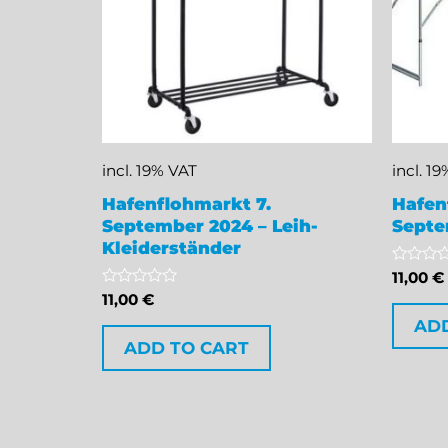
incl. 19% VAT
incl. 1
Hafenflohmarkt 7.
Hafen
September 2024 – Leih-
Septe
Kleiderständer
Rated
11,00
€
0
Rated
11,00
€
out
0
of
AD
out
5
of
ADD TO CART
5