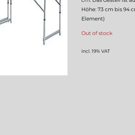
cm. Das Gestell ist au
Höhe: 73 cm bis 94 cm
Element)
Out of stock
incl. 19% VAT