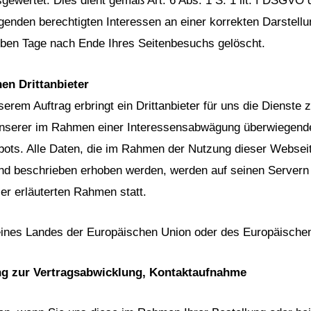
ewertet. Dies dient gemäß Art. 6 Abs. 1 S. 1 lit. f DSGV
enden berechtigten Interessen an einer korrekten Darstellu
eben Tage nach Ende Ihres Seitenbesuchs gelöscht.
en Drittanbieter
erem Auftrag erbringt ein Drittanbieter für uns die Dienste
nserer im Rahmen einer Interessensabwägung überwiegenden
bots. Alle Daten, die im Rahmen der Nutzung dieser Websei
nd beschrieben erhoben werden, werden auf seinen Servern v
ier erläuterten Rahmen statt.
b eines Landes der Europäischen Union oder des Europäisch
g zur Vertragsabwicklung, Kontaktaufnahme