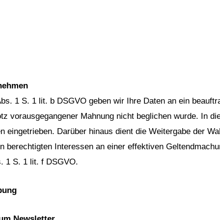
rnehmen
Abs. 1 S. 1 lit. b DSGVO geben wir Ihre Daten an ein beauft
otz vorausgegangener Mahnung nicht beglichen wurde. In die
 eingetrieben. Darüber hinaus dient die Weitergabe der W
 berechtigten Interessen an einer effektiven Geltendmach
 1 S. 1 lit. f DSGVO.
rbung
um Newsletter