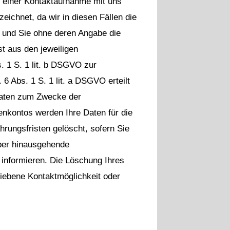
 einer Kontaktaufnahme mit uns
zeichnet, da wir in diesen Fällen die
 und Sie ohne deren Angabe die
t aus den jeweiligen
. 1 S. 1 lit. b DSGVO zur
 6 Abs. 1 S. 1 lit. a DSGVO erteilt
Daten zum Zwecke der
nkontos werden Ihre Daten für die
rungsfristen gelöscht, sofern Sie
über hinausgehende
g informieren. Die Löschung Ihres
riebene Kontaktmöglichkeit oder