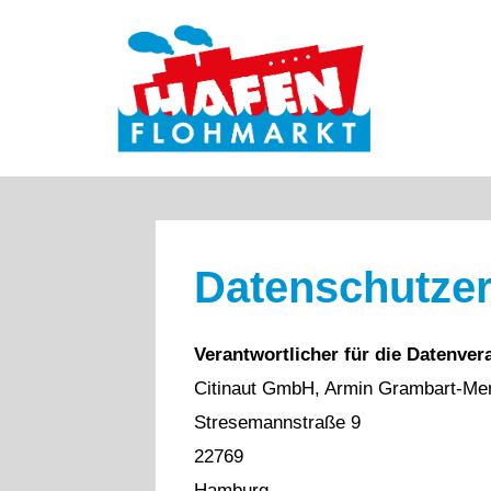
Zum
Inhalt
springen
Datenschutzer
Verantwortlicher für die Datenvera
Citinaut GmbH, Armin Grambart-Me
Stresemannstraße 9
22769
Hamburg