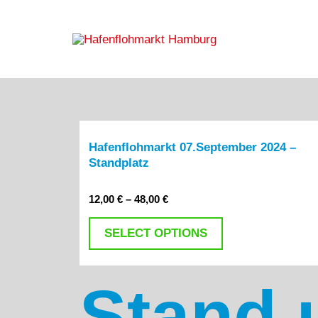
Zum
Inhalt
springen
Hafenflohmarkt 07.September 2024 –
Standplatz
Rated
12,00
€
–
48,00
€
0
out
of
SELECT OPTIONS
5
Stand 